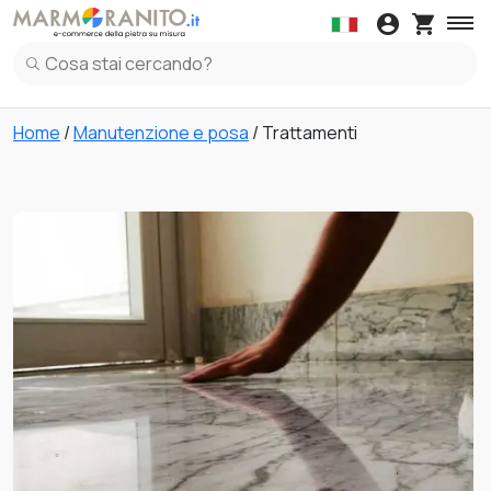
Accessori
Copertine
Top Mobile Cucina
Collanti
Marmo
Acquista Kit
Granito
Kit Manutenzion
Tavoli
Acquista Ca
Dava
Copertine in Marmo
Top mobile cucina in Marmo
Ceramica
Davanzali in
Alzat
Home
/
Manutenzione e posa
/ Trattamenti
Copertine in Granito
Top mobile cucina in Granito
Granito
Davanzali in 
Alzat
Copertine in Terrazzo Italiano
Top mobile cucina in Ceramica
Marmo
Davanzali in T
Alzat
Top mobile cucina in Terrazzo Italiano
Quarzo
Alzat
Top mobile cucina in Quarzo
Terrazzo Italiano
Alzat