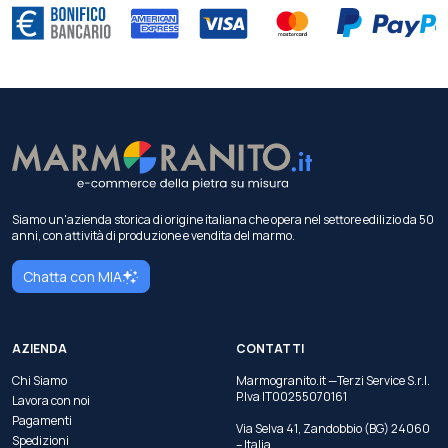
Siamo un'azienda storica di origine italiana che opera nel settore edilizio da 50
anni, con attività di produzione e vendita del marmo.
Chatta con MIA
AZIENDA
CONTATTI
Chi Siamo
Marmogranito.it —Terzi Service S.r.l.
P.Iva IT00255070161
Lavora con noi
Pagamenti
Via Selva 41, Zandobbio (BG) 24060
Spedizioni
– Italia