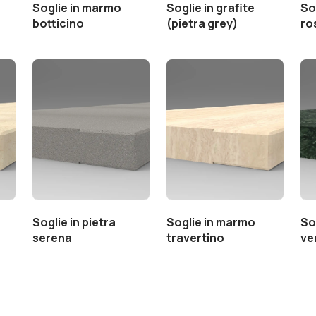
Soglie in marmo
Soglie in grafite
So
botticino
(pietra grey)
ro
Soglie in pietra
Soglie in marmo
So
serena
travertino
ve