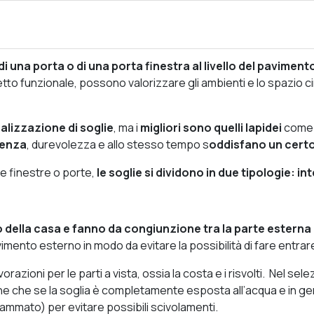
 di una porta o di una porta finestra al livello del paviment
etto funzionale, possono valorizzare gli ambienti e lo spazio 
realizzazione di soglie
, ma i
migliori sono quelli lapidei
come 
tenza
, durevolezza e allo stesso tempo s
oddisfano un certo 
rte finestre o porte,
le soglie si dividono in due tipologie: i
 della casa e fanno da congiunzione tra la parte esterna 
mento esterno in modo da evitare la possibilità di fare entrare 
azioni per le parti a vista, ossia la costa e i risvolti. Nel selez
e che se la soglia è completamente esposta all’acqua e in gen
iammato) per evitare possibili scivolamenti.