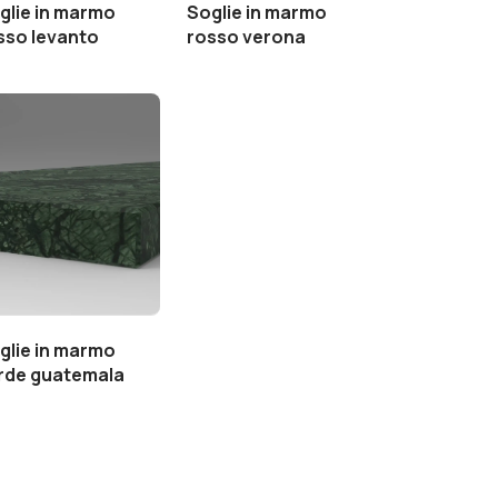
glie in marmo
Soglie in marmo
sso levanto
rosso verona
glie in marmo
rde guatemala