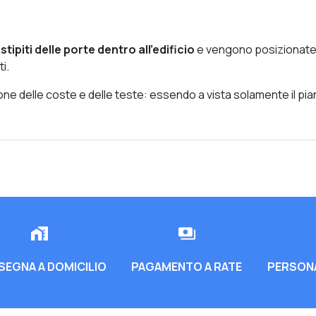
stipiti delle porte dentro all’edificio
e vengono posizionate a
i.
one delle coste e delle teste: essendo a vista solamente il pian
EGNA A DOMICILIO
PAGAMENTO A RATE
PERSONA