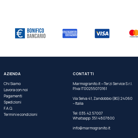
AZIENDA
CONTATTI
Chi Siamo
Marmogranito.it —Terzi Service S.r.l.
P.Iva IT00255070161
Lavora con noi
Pagamenti
Via Selva 41, Zandobbio (BG) 24060
Spedizioni
– Italia
F.A.Q.
Tel:
035.42.57007
Termini e condizioni
Whatsapp:
351 4807800
info@marmogranito.it