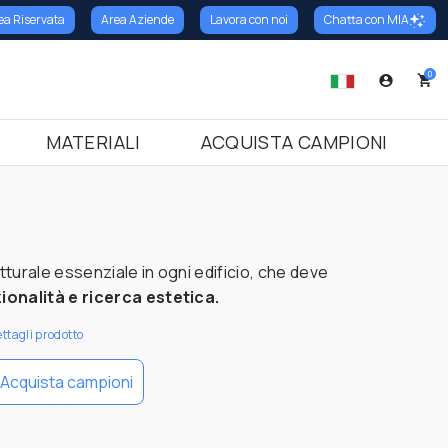
ea Riservata
Area Aziende
Lavora con noi
Chatta con MIA
oni
cina
o
Battiscopa
Trattamenti
Terrazzo Italiano
Soglie
0
armo
tiscopa in Granito
Marmo Cemento
Soglie in Marmo
nito
ttiscopa in Marmo
Marmo Resina
Soglie in Granito
MATERIALI
ACQUISTA CAMPIONI
ramica
tiscopa in Terrazzo Italiano
Soglie in Terrazzo Italiano
razzo Italiano
arzo
tturale essenziale in ogni edificio, che deve
ionalità e ricerca estetica.
ettagli prodotto
Acquista campioni