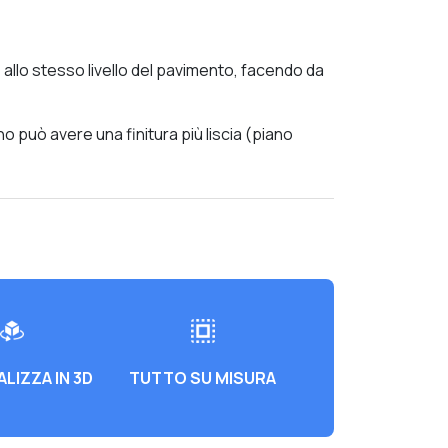
llo stesso livello del pavimento, facendo da
o può avere una finitura più liscia (piano
LIZZA IN 3D
TUTTO SU MISURA