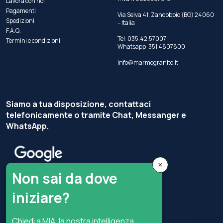
Lavora con noi
Pagamenti
Via Selva 41, Zandobbio (BG) 24060
Spedizioni
– Italia
F.A.Q.
Tel:
035.42.57007
Termini e condizioni
Whatsapp:
351 4807800
info@marmogranito.it
Siamo a tua disposizione, contattaci
telefonicamente o tramite Chat, Messanger e
WhatsApp.
×
Non sai da dove
iniziare?
Chiedi a MIA, la nostra intelligenza