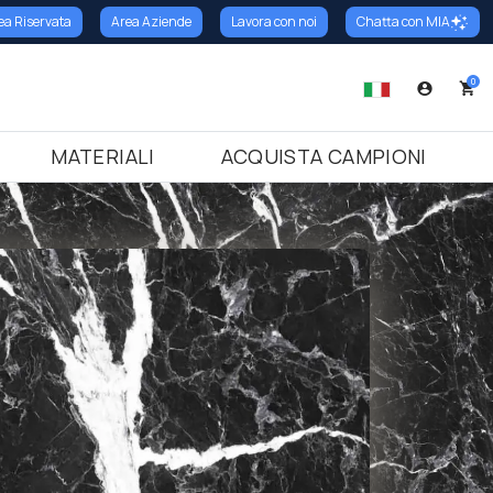
ea Riservata
Area Aziende
Lavora con noi
Chatta con MIA
oni
cina
o
Battiscopa
Trattamenti
Terrazzo Italiano
Soglie
0
armo
tiscopa in Granito
Marmo Cemento
Soglie in Marmo
nito
ttiscopa in Marmo
Marmo Resina
Soglie in Granito
MATERIALI
ACQUISTA CAMPIONI
ramica
tiscopa in Terrazzo Italiano
Soglie in Terrazzo Italiano
razzo Italiano
arzo