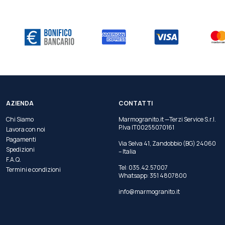
AZIENDA
CONTATTI
Chi Siamo
Marmogranito.it —Terzi Service S.r.l.
P.Iva IT00255070161
Lavora con noi
Pagamenti
Via Selva 41, Zandobbio (BG) 24060
Spedizioni
– Italia
F.A.Q.
Tel:
035.42.57007
Termini e condizioni
Whatsapp:
351 4807800
info@marmogranito.it