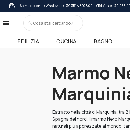
Servizio clienti: (WhatsApp)
+39 351 4807800
— (Telefono)
+39 035 4
Copertine
Marmo
Collanti
Gran
Da
To
Copertine in Marmo
Davanzali in
Top mobile c
Copertine in Granito
Davanzali in 
Top mobile cu
EDILIZIA
CUCINA
BAGNO
Copertine in Terrazzo Italiano
Davanzali in T
Top mobile c
Top mobile cu
Top mobile c
Marmo N
Marquini
Estratto nella città di Marquinia, tra 
Spagna del nord, il marmo Nero Marqui
naturali più apprezzate al mondo, ta