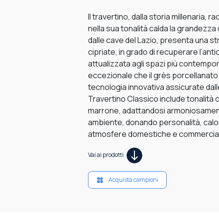
Il travertino, dalla storia millenaria,
nella sua tonalità calda la grandezza 
dalle cave del Lazio, presenta una s
cipriate, in grado di recuperare l’ant
attualizzata agli spazi più contempora
eccezionale che il grès porcellanato 
tecnologia innovativa assicurate dal
Travertino Classico include tonalità 
marrone, adattandosi armoniosamente 
ambiente, donando personalità, calo
atmosfere domestiche e commercial
Vai ai prodotti
Acquista campioni