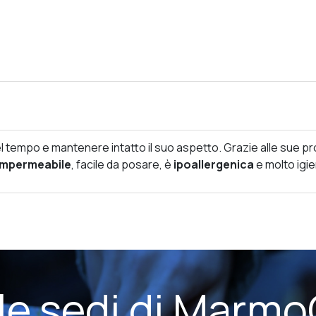
 nel tempo e mantenere intatto il suo aspetto. Grazie alle sue
impermeabile
, facile da posare, è
ipoallergenica
e molto igi
 le sedi di Marmo