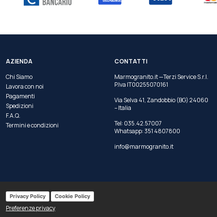
AZIENDA
CONTATTI
Chi Siamo
Marmogranito.it —Terzi Service S.r.l.
P.Iva IT00255070161
Lavora con noi
Pagamenti
Via Selva 41, Zandobbio (BG) 24060
Spedizioni
– Italia
F.A.Q.
Tel:
035.42.57007
Termini e condizioni
Whatsapp:
351 4807800
info@marmogranito.it
Privacy Policy
Cookie Policy
Preferenze privacy