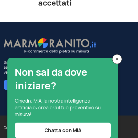
accettati
×
Siamo un'azienda storica di origine italiana che opera nel
settore edilizio da 50 anni, con attività di produzione e
Non sai da dove
vendita del marmo.
iniziare?
Chatta con MIA
Chiedi a MIA, la nostra intelligenza
artificiale: crea ora il tuo preventivo su
misura!
Copyright © Terzi Service S.r.l. — Tutti i diritti riservati.
Chatta con MIA