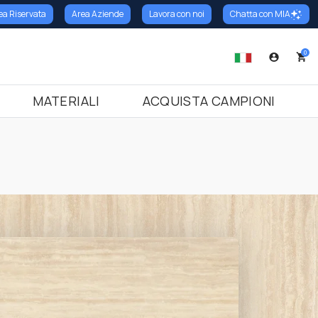
ea Riservata
Area Aziende
Lavora con noi
Chatta con MIA
oni
cina
o
Battiscopa
Trattamenti
Terrazzo Italiano
Soglie
0
armo
tiscopa in Granito
Marmo Cemento
Soglie in Marmo
nito
ttiscopa in Marmo
Marmo Resina
Soglie in Granito
MATERIALI
ACQUISTA CAMPIONI
ramica
tiscopa in Terrazzo Italiano
Soglie in Terrazzo Italiano
razzo Italiano
arzo