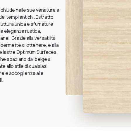
 racchiude nelle sue venature e
dei tempi antichi. Estratto
truttura unica e sfumature
ica eleganza rustica,
nei. Grazie alla versatilità
permette di ottenere, e alla
le lastre Optimum Surfaces,
che spaziano dal beige al
allo stile di qualsiasi
re e accoglienza alle
i.