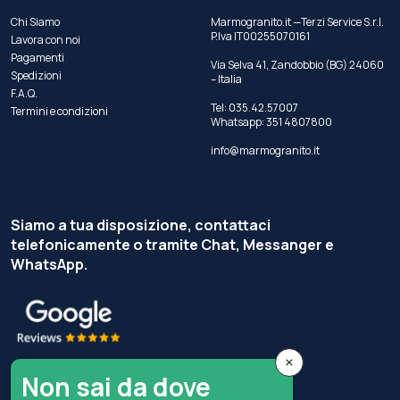
Chi Siamo
Marmogranito.it —Terzi Service S.r.l.
P.Iva IT00255070161
Lavora con noi
Pagamenti
Via Selva 41, Zandobbio (BG) 24060
Spedizioni
– Italia
F.A.Q.
Tel:
035.42.57007
Termini e condizioni
Whatsapp:
351 4807800
info@marmogranito.it
Siamo a tua disposizione, contattaci
telefonicamente o tramite Chat, Messanger e
WhatsApp.
×
Non sai da dove