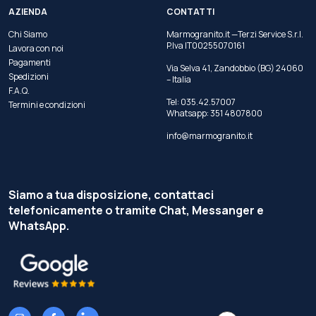
AZIENDA
CONTATTI
Chi Siamo
Marmogranito.it —Terzi Service S.r.l.
P.Iva IT00255070161
Lavora con noi
Pagamenti
Via Selva 41, Zandobbio (BG) 24060
Spedizioni
– Italia
F.A.Q.
Tel:
035.42.57007
Termini e condizioni
Whatsapp:
351 4807800
info@marmogranito.it
Siamo a tua disposizione, contattaci
telefonicamente o tramite Chat, Messanger e
WhatsApp.