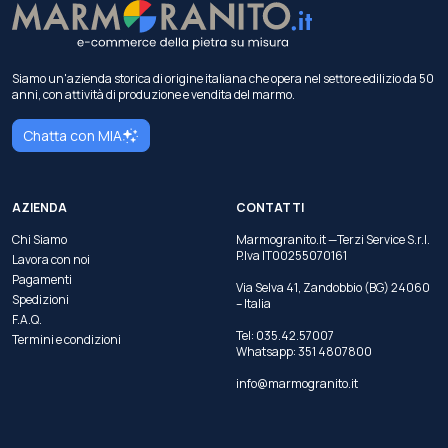
Siamo un'azienda storica di origine italiana che opera nel settore edilizio da 50
anni, con attività di produzione e vendita del marmo.
Chatta con MIA
AZIENDA
CONTATTI
Chi Siamo
Marmogranito.it —Terzi Service S.r.l.
P.Iva IT00255070161
Lavora con noi
Pagamenti
Via Selva 41, Zandobbio (BG) 24060
Spedizioni
– Italia
F.A.Q.
Tel:
035.42.57007
Termini e condizioni
Whatsapp:
351 4807800
info@marmogranito.it