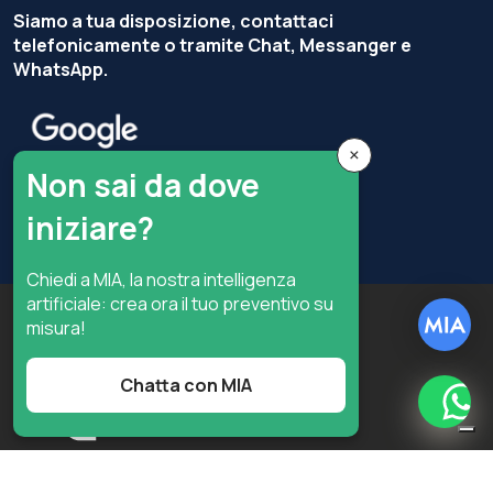
Siamo a tua disposizione, contattaci
telefonicamente o tramite Chat, Messanger e
WhatsApp.
×
Non sai da dove
iniziare?
Chiedi a MIA, la nostra intelligenza
artificiale: crea ora il tuo preventivo su
Copyright © Terzi Service S.r.l. — Tutti i diritti riservati.
misura!
Privacy Policy
Cookie Policy
Preferenze privacy
Chatta con MIA
What
Digital
Informativa sulla raccolta